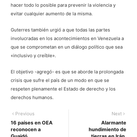
hacer todo lo posible para prevenir la violencia y
evitar cualquier aumento de la misma.
Guterres también urgió a que todas las partes
involucradas en los acontecimientos en Venezuela a
que se comprometan en un diálogo político que sea
«inclusivo y creíble».
El objetivo -agregó- es que se aborde la prolongada
crisis que sufre el país de un modo en que se
respeten plenamente el Estado de derecho y los
derechos humanos.
Navegación
Previous
Next
Previous
Next
post:
post:
16 países en OEA
Alarmante
de
reconocen a
hundimiento de
entradas
Guaidó
tierras en Irán,