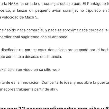
era la NASA ha creado un scramjet estable aún. El Pentágono f
cercó, al lanzar un pequeño avión scramjet no tripulado en
a velocidad de Mach 5.
ha habido nada comercial, y nada se aproxima nada cerca de la
ardier está sugiriendo con el Antipode.
o diseñador no parece estar demasiado preocupado por el hec
to aún esté a décadas de distancia.
xplica en un video en su sitio web:
tante es la innovación. Comparte tu idea, y eso abre la puert
eñadores trabajen a partir de ahí».
gación
Previous
or con 22 casos confirmados con zika y 
post: