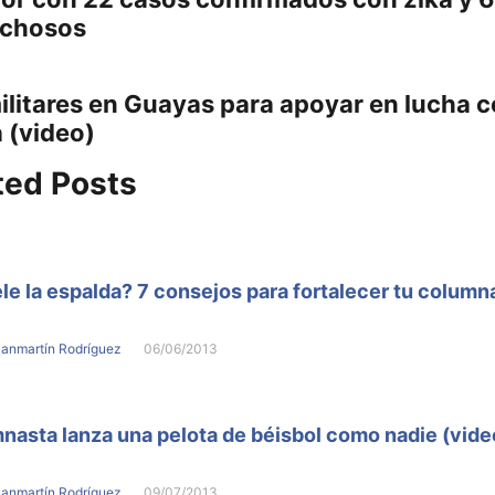
chosos
adas
ilitares en Guayas para apoyar en lucha c
:
a (video)
ted Posts
le la espalda? 7 consejos para fortalecer tu column
Sanmartín Rodríguez
06/06/2013
nasta lanza una pelota de béisbol como nadie (vide
Sanmartín Rodríguez
09/07/2013