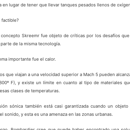
 en lugar de tener que llevar tanques pesados llenos de oxíge
 factible?
l concepto Skreemr fue objeto de críticas por los desafíos que
ar parte de la misma tecnología.
ma importante fue el calor.
tos que viajan a una velocidad superior a Mach 5 pueden alcanz
800º F), y existe un límite en cuanto al tipo de materiales q
 esas clases de temperaturas.
sión sónica también está casi garantizada cuando un objeto
el sonido, y esta es una amenaza en las zonas urbanas.
rgo, Bombardier cree que puede haber encontrado una solu