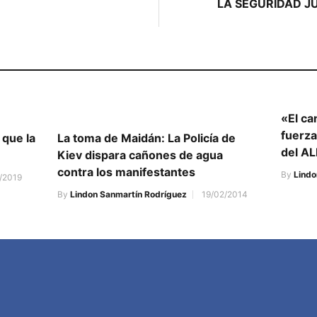
LA SEGURIDAD J
«El ca
fuerza
 que la
La toma de Maidán: La Policía de
del AL
Kiev dispara cañones de agua
contra los manifestantes
By
Lindo
/2019
By
Lindon Sanmartín Rodríguez
19/02/2014