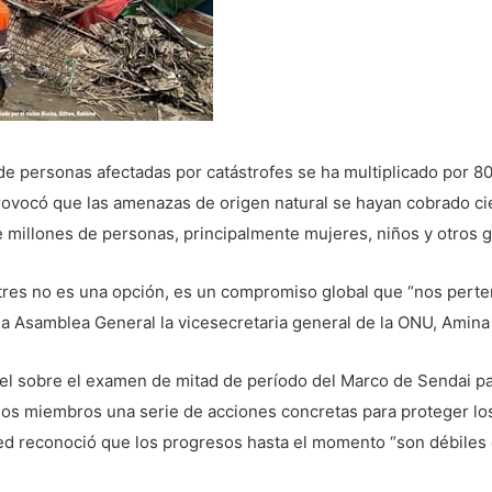
e personas afectadas por catástrofes se ha multiplicado por 8
ovocó que las amenazas de origen natural se hayan cobrado cie
e millones de personas, principalmente mujeres, niños y otros 
tres no es una opción, es un compromiso global que “nos perte
 la Asamblea General la vicesecretaria general de la ONU, Am
vel sobre el examen de mitad de período del Marco de Sendai p
dos miembros una serie de acciones concretas para proteger los
 reconoció que los progresos hasta el momento “son débiles e