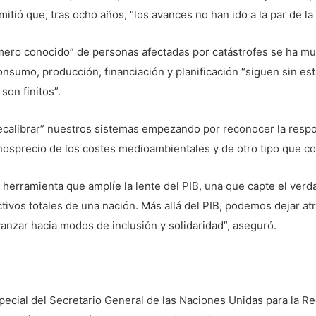
itió que, tras ocho años, “los avances no han ido a la par de la 
ero conocido” de personas afectadas por catástrofes se ha mul
nsumo, producción, financiación y planificación “siguen sin esta
son finitos”.
recalibrar” nuestros sistemas empezando por reconocer la resp
nosprecio de los costes medioambientales y de otro tipo que c
herramienta que amplíe la lente del PIB, una que capte el verd
 activos totales de una nación. Más allá del PIB, podemos dejar 
vanzar hacia modos de inclusión y solidaridad”, aseguró.
special del Secretario General de las Naciones Unidas para la 