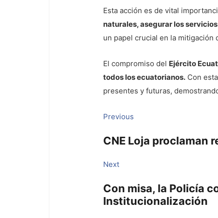
Esta acción es de vital importanc
naturales, asegurar los servicio
un papel crucial en la mitigación
El compromiso del
Ejército Ecua
todos los ecuatorianos.
Con esta 
presentes y futuras, demostrando 
Navegación
Previous
Previous
post:
de
CNE Loja proclaman re
entradas
Next
Next
post:
Con misa, la Policía 
Institucionalización