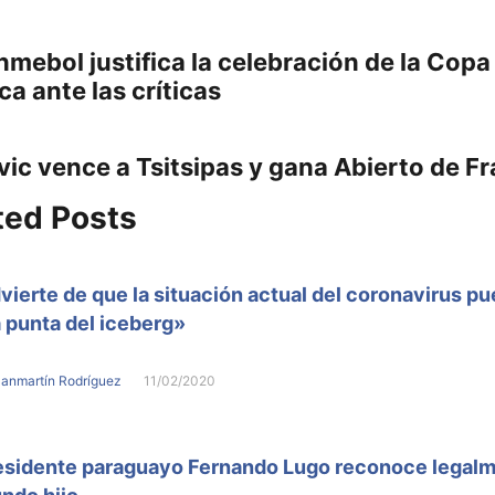
gación
Previous
mebol justifica la celebración de la Copa
post:
a ante las críticas
adas
ic vence a Tsitsipas y gana Abierto de Fr
:
ted Posts
ierte de que la situación actual del coronavirus pu
a punta del iceberg»
Sanmartín Rodríguez
11/02/2020
esidente paraguayo Fernando Lugo reconoce legalm