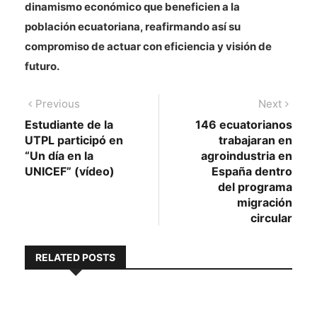
dinamismo económico que beneficien a la
población ecuatoriana, reafirmando así su
compromiso de actuar con eficiencia y visión de
futuro.
Navegación
Previous
Next
Previous
Next
post:
post:
Estudiante de la
146 ecuatorianos
de
UTPL participó en
trabajaran en
entradas
“Un día en la
agroindustria en
UNICEF” (vídeo)
España dentro
del programa
migración
circular
RELATED POSTS