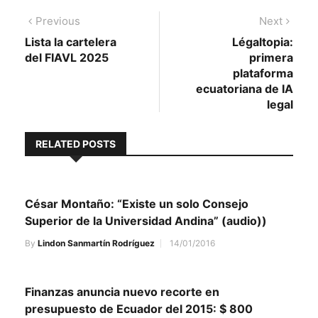
Navegación
Previous
Next
Previous
Next
post:
post:
Lista la cartelera
Légaltopia:
de
del FIAVL 2025
primera
entradas
plataforma
ecuatoriana de IA
legal
RELATED POSTS
César Montaño: “Existe un solo Consejo
Superior de la Universidad Andina” (audio))
By
Lindon Sanmartín Rodríguez
14/01/2016
Finanzas anuncia nuevo recorte en
presupuesto de Ecuador del 2015: $ 800