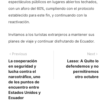
espectáculos públicos en lugares abiertos techados,
con un aforo del 60%, cumpliendo con el protocolo
establecido para este fin, y continuando con la
reactivación.
Invitamos a los turistas extranjeros a mantener sus
planes de viaje y continuar disfrutando de Ecuador.
Navegación
Previous
Next
Previous
Next
post:
post:
La cooperación
Lasso: A Quito lo
de
en seguridad y
defendemos y no
entradas
lucha contra el
permitiremos
narcotráfico, uno
otro octubre
de los puntos de
encuentro entre
Estados Unidos y
Ecuador