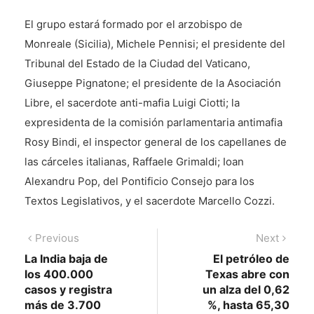
El grupo estará formado por el arzobispo de
Monreale (Sicilia), Michele Pennisi; el presidente del
Tribunal del Estado de la Ciudad del Vaticano,
Giuseppe Pignatone; el presidente de la Asociación
Libre, el sacerdote anti-mafia Luigi Ciotti; la
expresidenta de la comisión parlamentaria antimafia
Rosy Bindi, el inspector general de los capellanes de
las cárceles italianas, Raffaele Grimaldi; Ioan
Alexandru Pop, del Pontificio Consejo para los
Textos Legislativos, y el sacerdote Marcello Cozzi.
Navegación
Previous
Next
Previous
Next
post:
post:
La India baja de
El petróleo de
de
los 400.000
Texas abre con
entradas
casos y registra
un alza del 0,62
más de 3.700
%, hasta 65,30