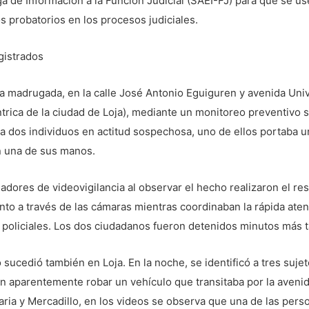
a de Información a la Función Judicial (SAEI-FJ) para que se 
 probatorios en los procesos judiciales.
gistrados
a madrugada, en la calle José Antonio Eguiguren y avenida Univ
trica de la ciudad de Loja), mediante un monitoreo preventivo 
 a dos individuos en actitud sospechosa, uno de ellos portaba 
n una de sus manos.
adores de videovigilancia al observar el hecho realizaron el re
to a través de las cámaras mientras coordinaban la rápida ate
 policiales. Los dos ciudadanos fueron detenidos minutos más t
 sucedió también en Loja. En la noche, se identificó a tres suje
n aparentemente robar un vehículo que transitaba por la aveni
aria y Mercadillo, en los videos se observa que una de las pers