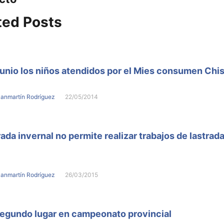
ted Posts
unio los niños atendidos por el Mies consumen Chi
Sanmartín Rodríguez
22/05/2014
da invernal no permite realizar trabajos de lastrad
Sanmartín Rodríguez
26/03/2015
egundo lugar en campeonato provincial