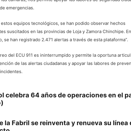
 de emergencias.
a estos equipos tecnológicos, se han podido observar hechos
es suscitados en las provincias de Loja y Zamora Chinchipe. En
o, se han registrado 2.471 alertas a través de esta plataforma”.
reo del ECU 911 es ininterrumpido y permite la oportuna articu
tención de las alertas ciudadanas y apoyar las labores de preve
 incidentes.
gación
Previous
l celebra 64 años de operaciones en el p
post:
o)
adas
 la Fabril se reinventa y renueva su línea
:
cto