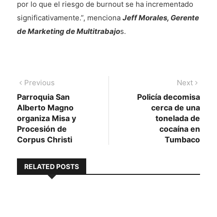
por lo que el riesgo de burnout se ha incrementado
significativamente.”, menciona
Jeff Morales, Gerente
de Marketing de Multitrabajo
s.
Navegación
Previous
Next
Previous
Next
post:
post:
Parroquia San
Policía decomisa
de
Alberto Magno
cerca de una
entradas
organiza Misa y
tonelada de
Procesión de
cocaína en
Corpus Christi
Tumbaco
RELATED POSTS