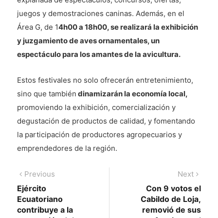
juegos y demostraciones caninas. Además, en el
Área G, de 1
4h00 a 18h00, se realizará la exhibición
y juzgamiento de aves ornamentales, un
espectáculo para los amantes de la avicultura.
Estos festivales no solo ofrecerán entretenimiento,
sino que también
dinamizarán la economía local,
promoviendo la exhibición, comercialización y
degustación de productos de calidad, y fomentando
la participación de productores agropecuarios y
emprendedores de la región.
Navegación
Previous
Next
Previous
Next
post:
post:
Ejército
Con 9 votos el
de
Ecuatoriano
Cabildo de Loja,
entradas
contribuye a la
removió de sus