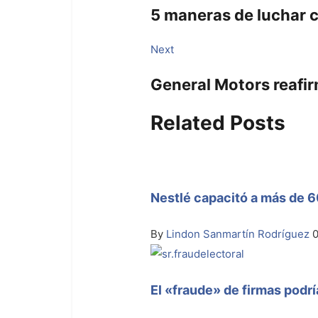
de
5 maneras de luchar c
entradas
Next
Next
post:
General Motors reafi
Related Posts
Nestlé capacitó a más de 6
By
Lindon Sanmartín Rodríguez
0
El «fraude» de firmas podrí