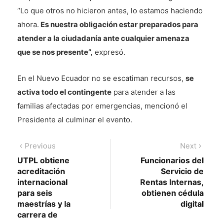
“Lo que otros no hicieron antes, lo estamos haciendo
ahora.
Es nuestra obligación estar preparados para
atender a la ciudadanía ante cualquier amenaza
que se nos presente”,
expresó.
En el Nuevo Ecuador no se escatiman recursos,
se
activa todo el contingente
para atender a las
familias afectadas por emergencias, mencionó el
Presidente al culminar el evento.
Navegación
Previous
Next
Previous
Next
post:
post:
UTPL obtiene
Funcionarios del
de
acreditación
Servicio de
entradas
internacional
Rentas Internas,
para seis
obtienen cédula
maestrías y la
digital
carrera de