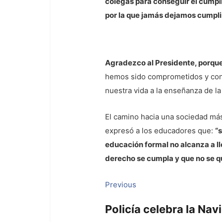
colegas para conseguir el cumpli
por la que jamás dejamos cumpli
Agradezco al Presidente, porqu
hemos sido comprometidos y con 
nuestra vida a la enseñanza de l
El camino hacia una sociedad más
expresó a los educadores que:
“
educación formal no alcanza a ll
derecho se cumpla y que no se q
Navegación
Previous
Previous
post:
de
Policía celebra la Na