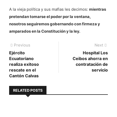
A la vieja política y sus mafias les decimos:
mientras
pretendan tomarse el poder por la ventana,
nosotros seguiremos gobernando con firmeza y
amparados en la Constitución y la ley.
Navegación
Previous
Next
Previous
Next
post:
post:
Ejército
Hospital Los
de
Ecuatoriano
Ceibos ahorra en
entradas
realiza exitoso
contratación de
rescate en el
servicio
Cantón Calvas
RELATED POSTS