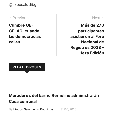
@exposaludjbg
Navegación
Previous
Next
Previous
Next
post:
post:
Cumbre UE-
Más de 270
de
CELAC: cuando
participantes
entradas
las democracias
asistieron al Foro
callan
Nacional de
Registros 2023 –
1era Edición
RELATED POSTS
Moradores del barrio Remolino administrarán
Casa comunal
By
Lindon Sanmartín Rodríguez
31/10/2013