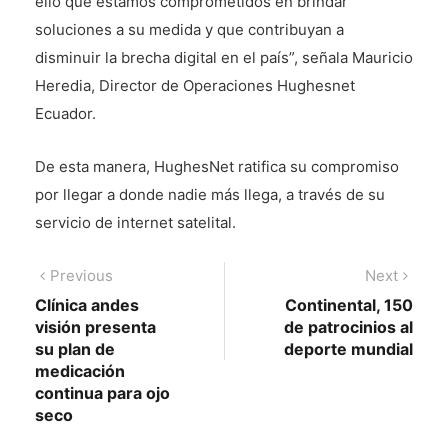
ello que estamos comprometidos en brindar
soluciones a su medida y que contribuyan a
disminuir la brecha digital en el país”, señala Mauricio
Heredia, Director de Operaciones Hughesnet
Ecuador.
De esta manera, HughesNet ratifica su compromiso
por llegar a donde nadie más llega, a través de su
servicio de internet satelital.
Navegación
Previous
Next
Previous
Next
post:
post:
Clínica andes
Continental, 150
de
visión presenta
de patrocinios al
entradas
su plan de
deporte mundial
medicación
continua para ojo
seco