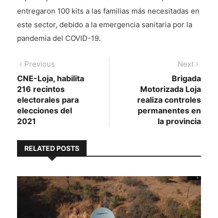
entregaron 100 kits a las familias más necesitadas en
este sector, debido a la emergencia sanitaria por la
pandemia del COVID-19.
Navegación
Previous
Next
Previous
Next
post:
post:
CNE-Loja, habilita
Brigada
de
216 recintos
Motorizada Loja
entradas
electorales para
realiza controles
elecciones del
permanentes en
2021
la provincia
RELATED POSTS