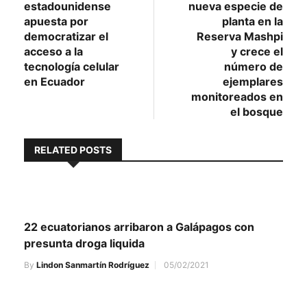
estadounidense
nueva especie de
entradas
apuesta por
planta en la
democratizar el
Reserva Mashpi
acceso a la
y crece el
tecnología celular
número de
en Ecuador
ejemplares
monitoreados en
el bosque
RELATED POSTS
22 ecuatorianos arribaron a Galápagos con
presunta droga liquida
By
Lindon Sanmartín Rodríguez
05/02/2021