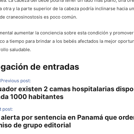
ea. La cabeza del bebe podría tener un lado más plano, una or
la otra y la parte superior de la cabeza podría inclinarse hacia un
o de craneosinostosis es poco común.
mental aumentar la conciencia sobre esta condición y promover
co a tiempo para brindar a los bebés afectados la mejor oportu
ollo saludable.
gación de entradas
Previous post:
uador existen 2 camas hospitalarias dispo
ada 1000 habitantes
 post:
P alerta por sentencia en Panamá que orde
iso de grupo editorial