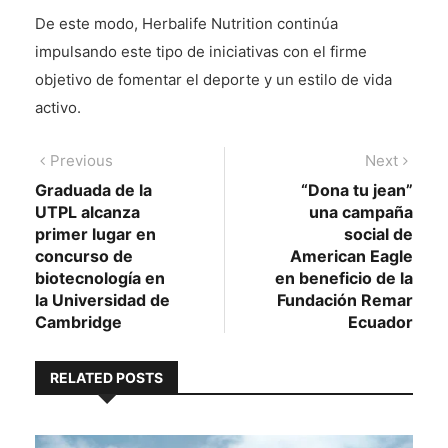
De este modo, Herbalife Nutrition continúa
impulsando este tipo de iniciativas con el firme
objetivo de fomentar el deporte y un estilo de vida
activo.
Navegación
Previous
Next
Previous
Next
post:
post:
Graduada de la
“Dona tu jean”
de
UTPL alcanza
una campaña
entradas
primer lugar en
social de
concurso de
American Eagle
biotecnología en
en beneficio de la
la Universidad de
Fundación Remar
Cambridge
Ecuador
RELATED POSTS