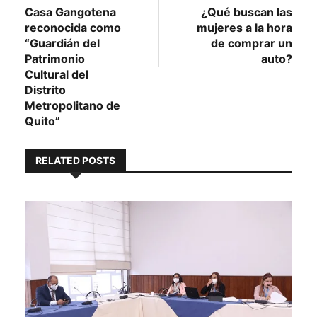
post:
post:
Casa Gangotena
¿Qué buscan las
de
reconocida como
mujeres a la hora
entradas
“Guardián del
de comprar un
Patrimonio
auto?
Cultural del
Distrito
Metropolitano de
Quito”
RELATED POSTS