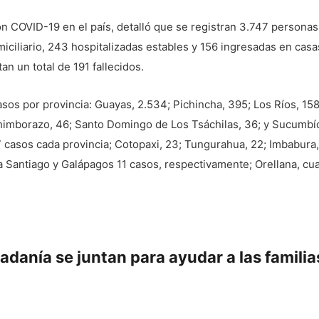
on COVID-19 en el país, detalló que se registran 3.747 personas
iciliario, 243 hospitalizadas estables y 156 ingresadas en casa
n un total de 191 fallecidos.
os por provincia: Guayas, 2.534; Pichincha, 395; Los Ríos, 158;
 Chimborazo, 46; Santo Domingo de Los Tsáchilas, 36; y Sucumb
7 casos cada provincia; Cotopaxi, 23; Tungurahua, 22; Imbabura,
a Santiago y Galápagos 11 casos, respectivamente; Orellana, cu
danía se juntan para ayudar a las familia