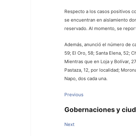
Respecto a los casos positivos c
se encuentran en aislamiento dom
reservado. Al momento, se reporta
Además, anunció el número de cas
59; El Oro, 58; Santa Elena, 52;
Mientras que en Loja y Bolívar, 2
Pastaza, 12, por localidad; Moron
Napo, dos cada una.
Navegación
Previous
Previous
post:
de
Gobernaciones y ciuda
entradas
Next
Next
post: