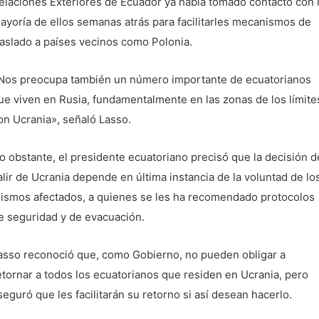
elaciones Exteriores de Ecuador ya había tomado contacto con 
ayoría de ellos semanas atrás para facilitarles mecanismos de
raslado a países vecinos como Polonia.
Nos preocupa también un número importante de ecuatorianos
ue viven en Rusia, fundamentalmente en las zonas de los límite
on Ucrania», señaló Lasso.
o obstante, el presidente ecuatoriano precisó que la decisión d
alir de Ucrania depende en última instancia de la voluntad de lo
ismos afectados, a quienes se les ha recomendado protocolos
e seguridad y de evacuación.
asso reconoció que, como Gobierno, no pueden obligar a
etornar a todos los ecuatorianos que residen en Ucrania, pero
seguró que les facilitarán su retorno si así desean hacerlo.