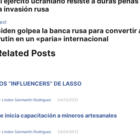
l ejército ucraniano resiste a duras penas
post:
de
a invasión rusa
entradas
Next
ext
iden golpea la banca rusa para convertir 
post:
utin en un «paria» internacional
Related Posts
OS “INFLUENCERS” DE LASSO
y
Lindon Sanmartín Rodríguez
04/10/2021
e inicia capacitación a mineros artesanales
y
Lindon Sanmartín Rodríguez
24/04/2012