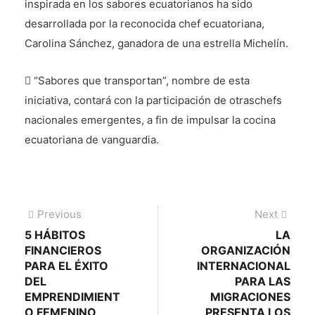
inspirada en los sabores ecuatorianos ha sido
desarrollada por la reconocida chef ecuatoriana,
Carolina Sánchez, ganadora de una estrella Michelín.
 “Sabores que transportan”, nombre de esta
iniciativa, contará con la participación de otraschefs
nacionales emergentes, a fin de impulsar la cocina
ecuatoriana de vanguardia.
Navegación
Previous
Next
Previous
Next
post:
post:
5 HÁBITOS
LA
de
FINANCIEROS
ORGANIZACIÓN
entradas
PARA EL ÉXITO
INTERNACIONAL
DEL
PARA LAS
EMPRENDIMIENT
MIGRACIONES
O FEMENINO
PRESENTA LOS