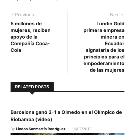
Navegación
Previous
Next
Previous
Next
post:
post:
5 millones de
Lundin Gold
de
mujeres, reciben
primera empresa
entradas
apoyo de la
minera en
Compañía Coca-
Ecuador
Cola
signataria de los
principios para el
empoderamiento
de las mujeres
RELATED POSTS
Barcelona ganó 2-1 a Olmedo en el Olímpico de
Riobamba (video)
By
Lindon Sanmartín Rodríguez
16/07/2012