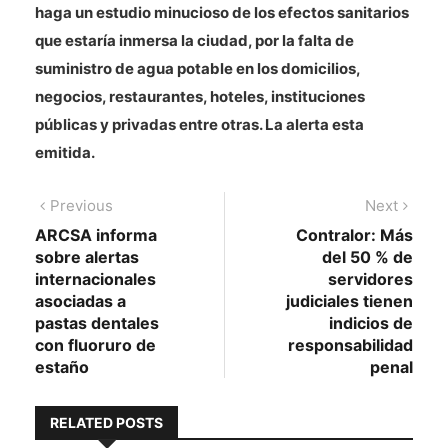
haga un estudio minucioso de los efectos sanitarios
que estaría inmersa la ciudad, por la falta de
suministro de agua potable en los domicilios,
negocios, restaurantes, hoteles, instituciones
públicas y privadas entre otras. La alerta esta
emitida.
Navegación
Previous
Next
Previous
Next
post:
post:
ARCSA informa
Contralor: Más
de
sobre alertas
del 50 % de
entradas
internacionales
servidores
asociadas a
judiciales tienen
pastas dentales
indicios de
con fluoruro de
responsabilidad
estaño
penal
RELATED POSTS