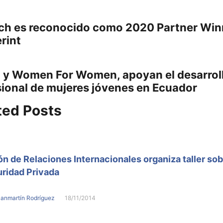
gación
Previous
ech es reconocido como 2020 Partner Win
post:
rint
adas
 y Women For Women, apoyan el desarrol
:
sional de mujeres jóvenes en Ecuador
ted Posts
n de Relaciones Internacionales organiza taller so
ridad Privada
Sanmartín Rodríguez
18/11/2014