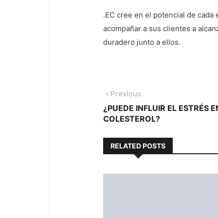
.EC cree en el potencial de cada 
acompañar a sus clientes a alcan
duradero junto a ellos.
Navegación
Previous
Previous
post:
¿PUEDE INFLUIR EL ESTRÉS E
de
COLESTEROL?
entradas
RELATED POSTS