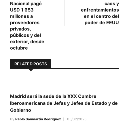
de
Nacional pagó
caos y
entradas
USD 1 653
enfrentamientos
millones a
en el centro del
proveedores
poder de EEUU
privados,
públicos y del
exterior, desde
octubre
RELATED POSTS
Madrid será la sede de la XXX Cumbre
Iberoamericana de Jefas y Jefes de Estado y de
Gobierno
By
Pablo Sanmartin Rodriguez
05/02/2025