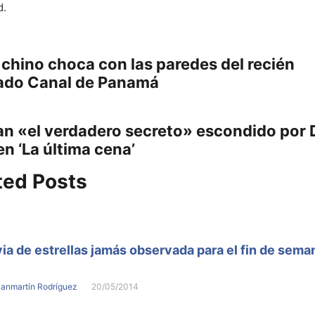
d.
gación
Previous
 chino choca con las paredes del recién
post:
ado Canal de Panamá
adas
an «el verdadero secreto» escondido por 
:
en ‘La última cena’
ted Posts
via de estrellas jamás observada para el fin de sema
Sanmartín Rodríguez
20/05/2014