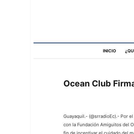
INICIO
¿QU
Ocean Club Firma
Guayaquil.- (@srradioEc).- Por el
con la Fundación Amiguitos del O
fin de incentivar el cuidado del m