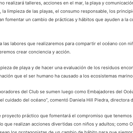
 realizará talleres, acciones en el mar, la playa y comunicación
e, la limpieza de las playas, el consumo responsable, los princi
an fomentar un cambio de prácticas y hábitos que ayuden a la c
a las labores que realizaremos para compartir el océano con n
ueremos crear conciencia y acción.
impieza de playa y de hacer una evaluación de los residuos enco
aminación que el ser humano ha causado a los ecosistemas marino
boradores del Club se sumen luego como Embajadores del Océa
l cuidado del océano”, comentó Daniela Hill Piedra, directora 
e proyecto práctico que fomentará el compromiso que tenemos t
do que realizan acciones divertidas con niños y adultos; com
sean los protagonistas de un cambio de hábito para que siempre