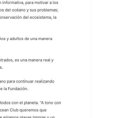
 informativa, para motivar a los
pios del océano y sus problemas;
onservación del ecosistema, la
iños y adultos de una manera
ntrados, es una manera real y
s.
no para continuar realizando
de la Fundación.
odos con el planeta. “A tono con
o Ocean Club queremos que
 elijamos playas limpias y un