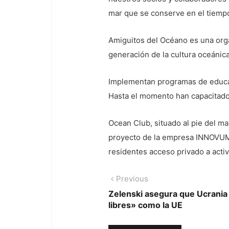
mar que se conserve en el tiemp
Amiguitos del Océano es una orga
generación de la cultura oceánica
Implementan programas de educac
Hasta el momento han capacitado
Ocean Club, situado al pie del ma
proyecto de la empresa INNOVUM I
residentes acceso privado a activ
Navegación
Previous
Previous
post:
Zelenski asegura que Ucrania 
de
libres» como la UE
entradas