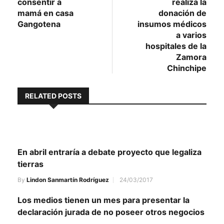
consentir a
realiza la
entradas
mamá en casa
donación de
Gangotena
insumos médicos
a varios
hospitales de la
Zamora
Chinchipe
RELATED POSTS
En abril entraría a debate proyecto que legaliza
tierras
By
Lindon Sanmartín Rodríguez
24/03/2017
Los medios tienen un mes para presentar la
declaración jurada de no poseer otros negocios