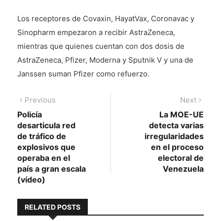
Los receptores de Covaxin, HayatVax, Coronavac y
Sinopharm empezaron a recibir AstraZeneca,
mientras que quienes cuentan con dos dosis de
AstraZeneca, Pfizer, Moderna y Sputnik V y una de
Janssen suman Pfizer como refuerzo.
Navegación
Previous
Next
Previous
Next
post:
post:
Policía
La MOE-UE
de
desarticula red
detecta varias
entradas
de tráfico de
irregularidades
explosivos que
en el proceso
operaba en el
electoral de
país a gran escala
Venezuela
(vídeo)
RELATED POSTS