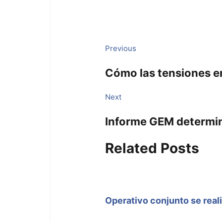
Navegación
Previous
Previous
post:
de
Cómo las tensiones en
entradas
Next
Next
post:
Informe GEM determina
Related Posts
Operativo conjunto se real