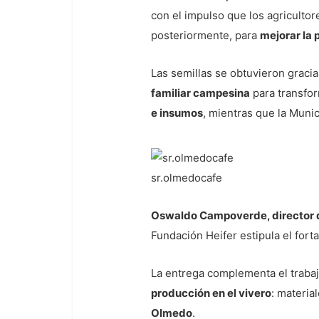
con el impulso que los agriculto
posteriormente, para
mejorar la 
Las semillas se obtuvieron gracia
familiar campesina
para transfo
e insumos
, mientras que la Muni
sr.olmedocafe
Oswaldo Campoverde, director de
Fundación Heifer estipula el fort
La entrega complementa el trabaj
producción en el vivero
: materia
Olmedo
.