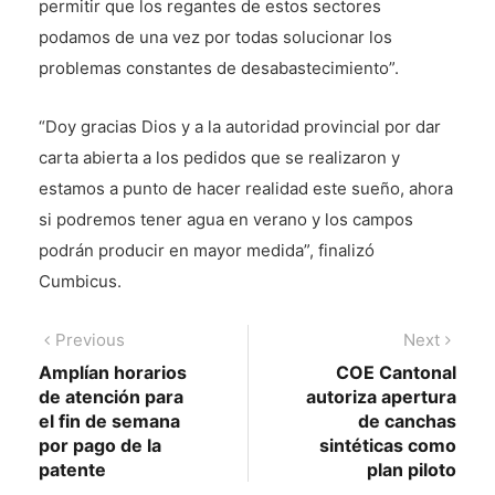
permitir que los regantes de estos sectores
podamos de una vez por todas solucionar los
problemas constantes de desabastecimiento”.
“Doy gracias Dios y a la autoridad provincial por dar
carta abierta a los pedidos que se realizaron y
estamos a punto de hacer realidad este sueño, ahora
si podremos tener agua en verano y los campos
podrán producir en mayor medida”, finalizó
Cumbicus.
Navegación
Previous
Next
Previous
Next
post:
post:
Amplían horarios
COE Cantonal
de
de atención para
autoriza apertura
entradas
el fin de semana
de canchas
por pago de la
sintéticas como
patente
plan piloto