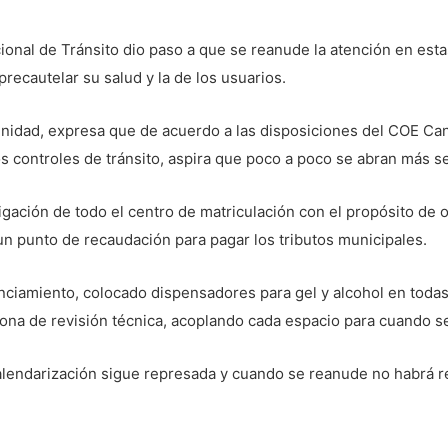
onal de Tránsito dio paso a que se reanude la atención en estas
recautelar su salud y la de los usuarios.
idad, expresa que de acuerdo a las disposiciones del COE Cant
s controles de tránsito, aspira que poco a poco se abran más ser
ación de todo el centro de matriculación con el propósito de of
 un punto de recaudación para pagar los tributos municipales.
nciamiento, colocado dispensadores para gel y alcohol en todas 
ona de revisión técnica, acoplando cada espacio para cuando se
alendarización sigue represada y cuando se reanude no habrá r