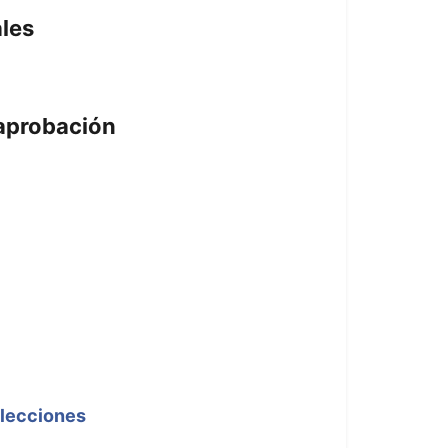
ales
 aprobación
elecciones