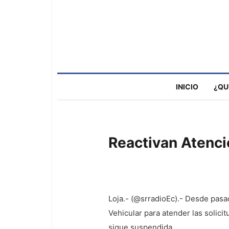
INICIO
¿QU
Reactivan Atenció
Loja.- (@srradioEc).- Desde pasa
Vehicular para atender las solici
sigue suspendida.