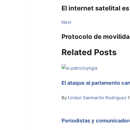
post:
de
El internet satelital 
entradas
Next
Next
post:
Protocolo de movilid
Related Posts
El ataque al parlamento ca
By
Lindon Sanmartín Rodríguez
1
Periodistas y comunicadore