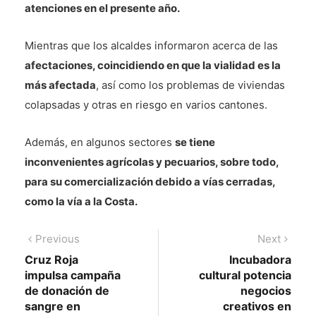
atenciones en el presente año.
Mientras que los alcaldes informaron acerca de las
afectaciones, coincidiendo en que la vialidad es la
más afectada
, así como los problemas de viviendas
colapsadas y otras en riesgo en varios cantones.
Además, en algunos sectores
se tiene
inconvenientes agrícolas y pecuarios, sobre todo,
para su comercialización debido a vías cerradas,
como la vía a la Costa.
Navegación
Previous
Next
Previous
Next
post:
post:
Cruz Roja
Incubadora
de
impulsa campaña
cultural potencia
entradas
de donación de
negocios
sangre en
creativos en