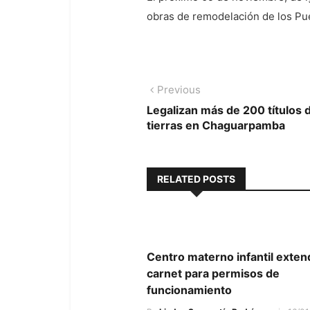
obras de remodelación de los Pu
Navegación
Previous
Previous
post:
Legalizan más de 200 títulos 
de
tierras en Chaguarpamba
entradas
RELATED POSTS
Centro materno infantil exten
carnet para permisos de
funcionamiento