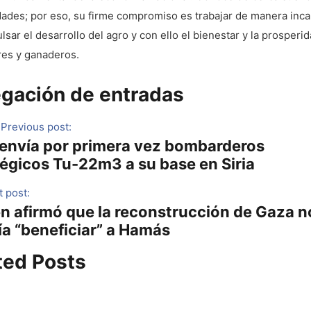
dades; por eso, su firme compromiso es trabajar de manera inc
lsar el desarrollo del agro y con ello el bienestar y la prosperi
res y ganaderos.
gación de entradas
Previous post:
 envía por primera vez bombarderos
tégicos Tu-22m3 a su base en Siria
 post:
en afirmó que la reconstrucción de Gaza n
ía “beneficiar” a Hamás
ted Posts