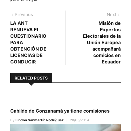
Navegación
Previous
Next
Previous
Next
post:
post:
LA ANT
Misión de
de
RENUEVA EL
Expertos
entradas
CUESTIONARIO
Electorales de la
PARA
Unión Europea
OBTENCIÓN DE
acompañará
LICENCIAS DE
comicios en
CONDUCIR
Ecuador
RELATED POSTS
Cabildo de Gonzanamá ya tiene comisiones
By
Lindon Sanmartín Rodríguez
28/05/2014