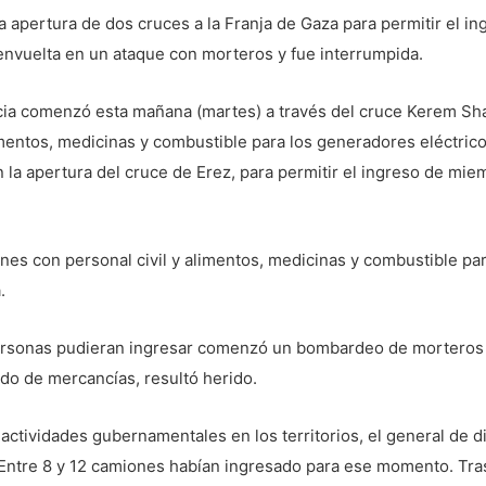
a apertura de dos cruces a la Franja de Gaza para permitir el i
envuelta en un ataque con morteros y fue interrumpida.
cia comenzó esta mañana (martes) a través del cruce Kerem Sha
imentos, medicinas y combustible para los generadores eléctri
la apertura del cruce de Erez, para permitir el ingreso de mi
nes con personal civil y alimentos, medicinas y combustible pa
.
ersonas pudieran ingresar comenzó un bombardeo de morteros e
ado de mercancías, resultó herido.
 actividades gubernamentales en los territorios, el general de d
 Entre 8 y 12 camiones habían ingresado para ese momento. Tra