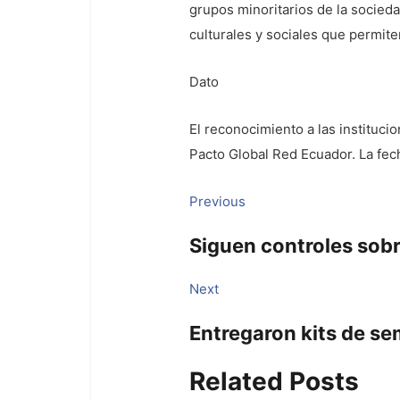
grupos minoritarios de la socied
culturales y sociales que permite
Dato
El reconocimiento a las instituc
Pacto Global Red Ecuador. La fec
Navegación
Previous
Previous
post:
de
Siguen controles sob
entradas
Next
Next
post:
Entregaron kits de se
Related Posts