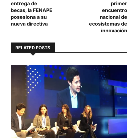
entradas
entrega de
primer
becas, la FENAPE
encuentro
posesiona a su
nacional de
nueva directiva
ecosistemas de
innovación
RELATED POSTS