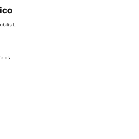
ico
ubilis L
arios
s