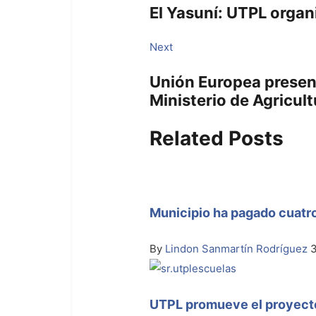
de
El Yasuní: UTPL organ
entradas
Next
Next
post:
Unión Europea present
Ministerio de Agricul
Related Posts
Municipio ha pagado cuatr
By
Lindon Sanmartín Rodríguez
UTPL promueve el proyecto