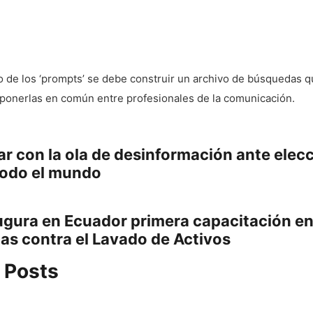
lo de los ‘prompts’ se debe construir un archivo de búsquedas 
 ponerlas en común entre profesionales de la comunicación.
ción
ous
ar con la ola de desinformación ante elec
todo el mundo
s
ugura en Ecuador primera capacitación e
cas contra el Lavado de Activos
 Posts