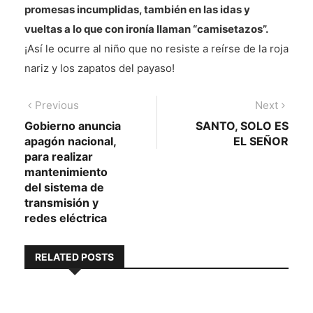
promesas incumplidas, también en las idas y
vueltas a lo que con ironía llaman “camisetazos”.
¡Así le ocurre al niño que no resiste a reírse de la roja
nariz y los zapatos del payaso!
Navegación
Previous
Next
Previous
Next
post:
post:
Gobierno anuncia
SANTO, SOLO ES
de
apagón nacional,
EL SEÑOR
entradas
para realizar
mantenimiento
del sistema de
transmisión y
redes eléctrica
RELATED POSTS