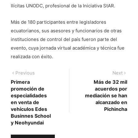
Ilícitas UNODC, profesional de la Iniciativa StAR.
Más de 180 participantes entre legisladores
ecuatorianos, sus asesores y funcionarios de otras
instituciones de control del país fueron parte del
evento, cuya jornada virtual académica y técnica fue
realizada con éxito.
Navegación
Previous
Next
Previous
Next
post:
post:
Primera
Más de 32 mil
de
promoción de
acuerdos por
entradas
especialidades
mediación se han
en venta de
alcanzado en
vehículos Edes
Pichincha
Businnes School
y Neohyundai